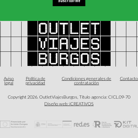
Suscribirme
Aviso
Política de
Condiciones generales de
Contact
legal
privacidad
contratación
Copyright
2026
. OutletViajesBurgos, Título agencia: CICL.09-70
Diseño web: iCREATiVOS