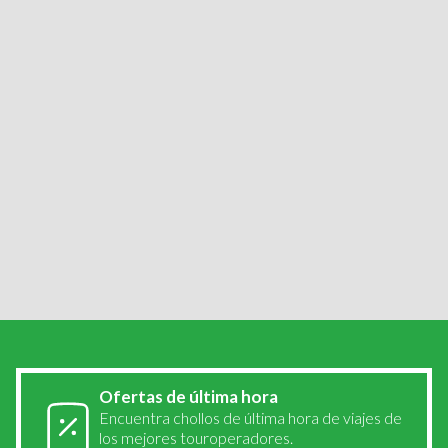
España con noche en ruta.
Martes 21 Febrero:
Llegada a ciudades de origen
Viajes por...
Portugal
Italia
Croacia
Grecia
Bélgica
Paises Bajos
Austria
Alemania
República Checa
Montenegro
Suiza
Reino Unido
Ofertas de última hora
Encuentra chollos de última hora de viajes de
los mejores touroperadores.