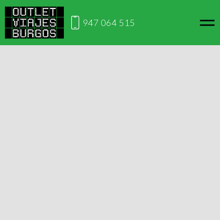
947 064 515
Inicio
Francia
París Carnaval
Viaja desde Burgos
París Carnaval
Este viaje no está disponible en este momento, si lo
deseas puedes contactarnos para ver cuándo lo volverá
a estar disponible.
Solicitar información
El Carnaval de París ha sido uno de los más importantes de
Francia y cada año sigue ganando mas fama debido a los
festejos unicos que se celebran. ​​Viaja a la ciudad del amor y
disfuta de la ciudad.