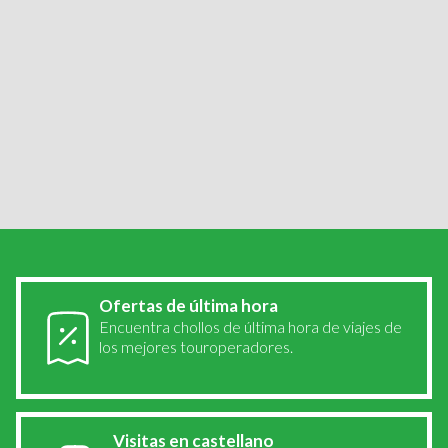
Viajes por...
Galicia
Cádiz
Cuenca
Córdoba
San Sebastián
Zaragoza
Madrid
Valencia
Calpe
Alicante
Burgos
Portugal
Italia
Croacia
Francia
Grecia
Bélgica
Paises Bajos
Austria
Alemania
República Checa
Montenegro
Suiza
Reino Unido
Ofertas de última hora
Encuentra chollos de última hora de viajes de
los mejores touroperadores.
Visitas en castellano