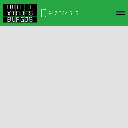
947 064 515
Inicio
Viajes por
Alquiler de apartamentos, villas y casas de
España
vacaciones en Calpe
Alquiler de apartamentos, villas
y casas de vacaciones en Calpe
Este viaje no está disponible en este momento, si lo
deseas puedes contactarnos para ver cuándo lo volverá
a estar disponible.
Solicitar información
Alquiler de Apartamentos, casas y villas, este verano con
Outlet Viajes Burgos es posible. Ofertas para familias, grupos
y parejas que quieran disfrutar del sol y playa.