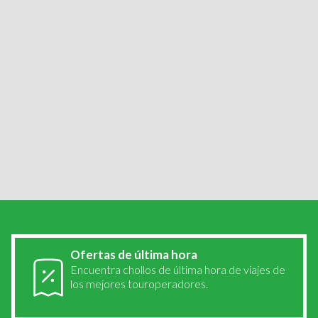
Viajes por...
Galicia
Cádiz
Cuenca
Córdoba
San Sebastián
Zaragoza
Madrid
Valencia
Calpe
Alicante
Burgos
Ofertas de última hora
Encuentra chollos de última hora de viajes de
los mejores touroperadores.