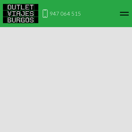
947 064 515
Inicio
Viajes por España
SAN SEBASTIAN
Viaja desde Burgos
SAN SEBASTIAN
Este viaje no está disponible en este momento, si lo
deseas puedes contactarnos para ver cuándo lo volverá
a estar disponible.
Solicitar información
San Sebastián conocida por la playa de la Concha y la playa
de Ondarreta, que destacan por su pintoresco paseo frente
a la bahía. Su desarrollo arquitectónico moderno iniciado en
la segunda mitad del siglo XIX configuró una ciudad de corte
francés y aburguesado. Ven disfruta de la ciudad y de su