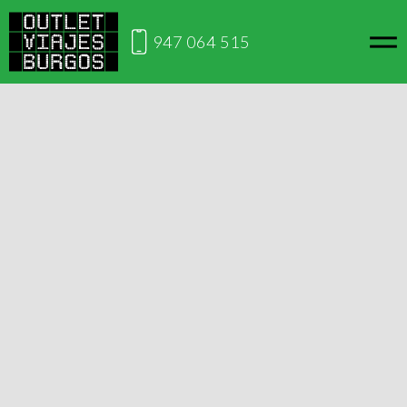
947 064 515
Inicio
Madrid
Espectáculo "El Rey León"
Viaja desde Burgos
Espectáculo "El Rey León"
Este viaje no está disponible en este momento, si lo
deseas puedes contactarnos para ver cuándo lo volverá
a estar disponible.
Solicitar información
Disfruta de uno de los mejores musicales de toda la historia ,
y en una de las mejores localidades siempre en
Platea Preferente.