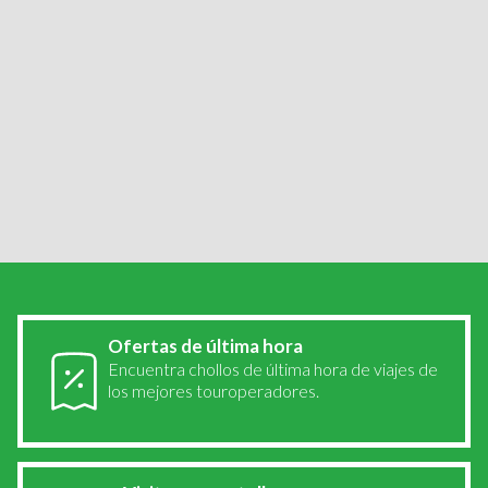
particulares.
Consultar
.
Viajes por...
Galicia
Cádiz
Cuenca
Córdoba
San Sebastián
Zaragoza
Valencia
Calpe
Alicante
Burgos
Ofertas de última hora
Encuentra chollos de última hora de viajes de
los mejores touroperadores.