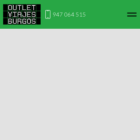
947 064 515
Inicio
Viajes por España
Puy Du Fou y Toledo
Viaja desde Burgos
Puy Du Fou y Toledo
Del 12 al 13 de
245€
Reservar
septiembre
Precios por persona adulta en habitación doble. Niños de 3 a 13 años
inclusive. Consultar suplemento habitación individual.
Descargar en PDF
Solicitar información
Vive la magía de Puy Dou Fou y disfruta durante todo el fin de