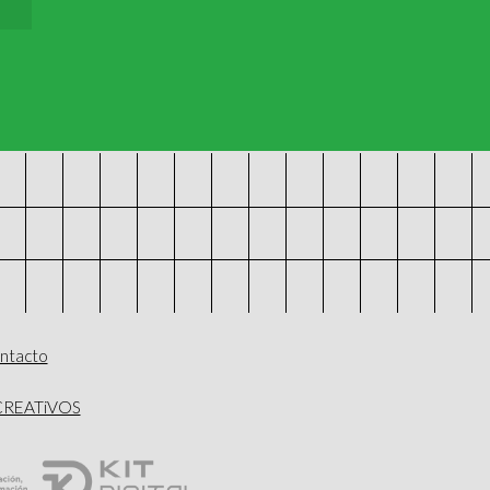
ntacto
iCREATiVOS