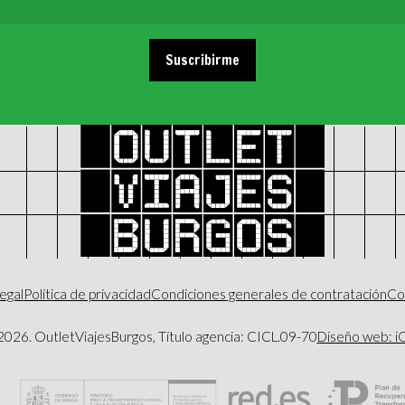
Suscribirme
legal
Política de privacidad
Condiciones generales de contratación
Co
2026
. OutletViajesBurgos, Título agencia: CICL.09-70
Diseño web: 