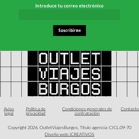
Introduce tu correo electrónico
Suscribirme
Aviso
Política de
Condiciones generales de
Contact
legal
privacidad
contratación
Copyright
2026
. OutletViajesBurgos, Título agencia: CICL.09-70
Diseño web: iCREATiVOS