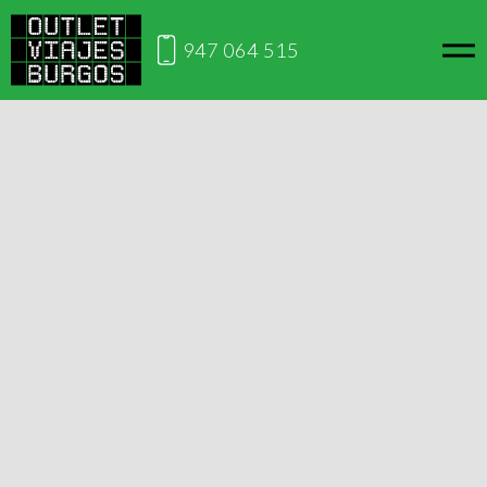
947 064 515
Inicio
Circuitos por el
Crucero Caribe y Antillas
mundo
2026
Viaja desde Burgos
Crucero Caribe y Antillas 2026
Este viaje no está disponible en este momento, si lo
deseas puedes contactarnos para ver cuándo lo volverá
a estar disponible.
Solicitar información
Itinerario
República Dominicana, Barbados, Martinica, Guadalupe, Islas
Vírgenes (Británicas)