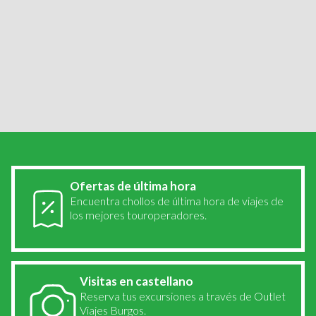
Viajes por...
Galicia
Cádiz
Cuenca
Córdoba
San Sebastián
Zaragoza
Madrid
Valencia
Calpe
Alicante
Burgos
Ofertas de última hora
Encuentra chollos de última hora de viajes de
los mejores touroperadores.
Visitas en castellano
Reserva tus excursiones a través de Outlet
Viajes Burgos.