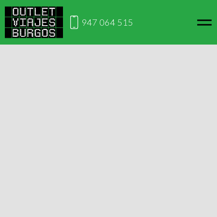
947 064 515
Inicio
Viajes por España
Pueblos Blancos con AVE
Viaja desde Burgos
Pueblos Blancos con AVE
Este viaje no está disponible en este momento, si lo
deseas puedes contactarnos para ver cuándo lo volverá
a estar disponible.
Solicitar información