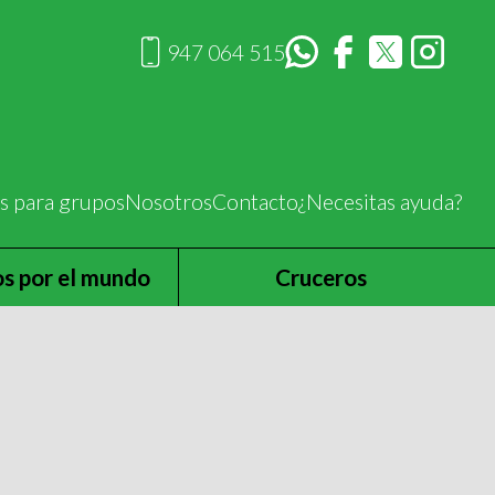
947 064 515
es para grupos
Nosotros
Contacto
¿Necesitas ayuda?
os por el mundo
Cruceros
UROPA