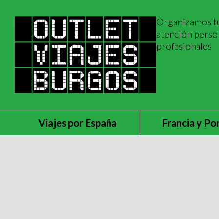
Organizamos tu
atención perso
profesionales
Viajes por España
Francia y Po
Inicio
Circuitos por el mundo
Crucero Emiratos Arabe
Viaja desde Burgos
Crucero Emiratos