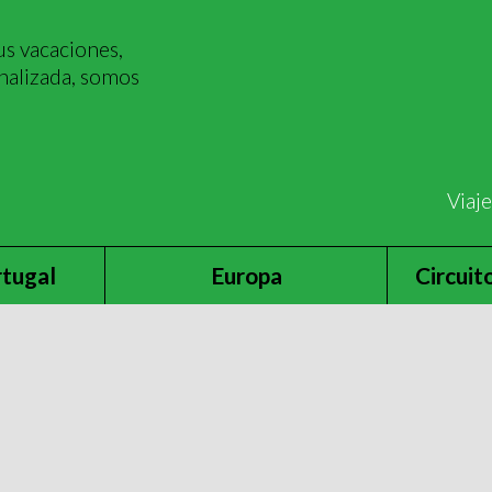
s vacaciones,
nalizada, somos
Viaj
rtugal
Europa
Circuit
s MSC WORLD EUROPA
 Arabes MSC WORLD E