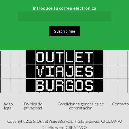
Introduce tu correo electrónico
Suscribirme
Aviso
Política de
Condiciones generales de
Contact
legal
privacidad
contratación
Copyright
2026
. OutletViajesBurgos, Título agencia: CICL.09-70
Diseño web: iCREATiVOS