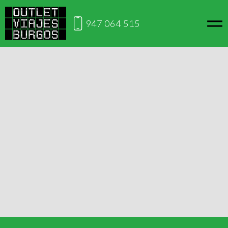
947 064 515
Inicio
11 dias / 8 noches
12 días/10 noches
12 días/10 noches
12 DÍAS/10 NOCHES
Enigmático Perú
Del 7 al 18 de noviembre
desde
3795€
VER OFERTA